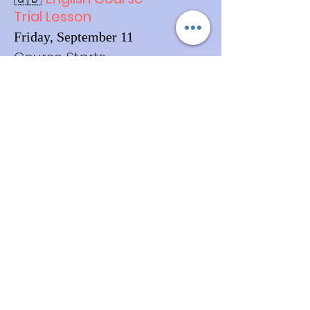
Trial Lesson
Friday, September 11
Course Starts
Friday, September 25
🕓 4:10 PM – 5:40 PM (90
minutes)
Develop your English with
interactive lessons focused on
speaking, listening and real-life
communication in a friendly and
supportive environment.
🇯🇵
英語コース
体験レッスン
9月11日（金）