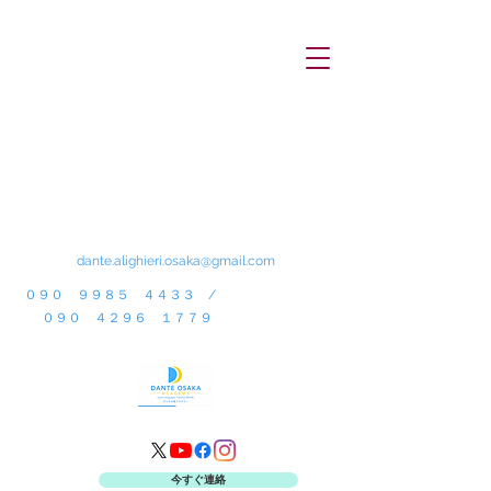
dante.alighieri.osaka@gmail.com
０９０ ９９８５ ４４３３ /
０９０ ４２９６ １７７９
今すぐ連絡