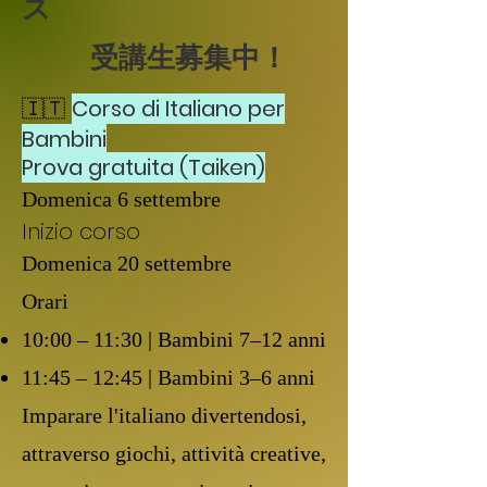
ス
受講生募集中！
🇮🇹
Corso di Italiano per
Bambini
Prova gratuita (Taiken)
Domenica 6 settembre
Inizio corso
Domenica 20 settembre
Orari
10:00 – 11:30 | Bambini 7–12 anni
11:45 – 12:45 | Bambini 3–6 anni
Imparare l'italiano divertendosi,
attraverso giochi, attività creative,