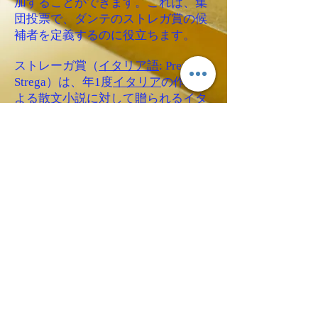
加することができます。これは、集
団投票で、ダンテのストレガ賞の候
補者を定義するのに役立ちます。
ストレーガ賞（
イタリア語
: Premio
Strega）は、年1度
イタリア
の作家に
よる散文小説に対して贈られるイタ
リア文学界最高の
賞
である。前年の
5月1日から同年の4月30日に出版さ
れたものが対象作品となる。
２）ロビンソン文学トーナメントへ
の参加。
学部長は、スポーツトーナメントと
して開催され、主催者によって確立
されたパラメータに基づいてさまざ
まなコンテストに読者が参加するロ
ビンソン文学トーナメントに、単一
のローカルグループとして参加でき