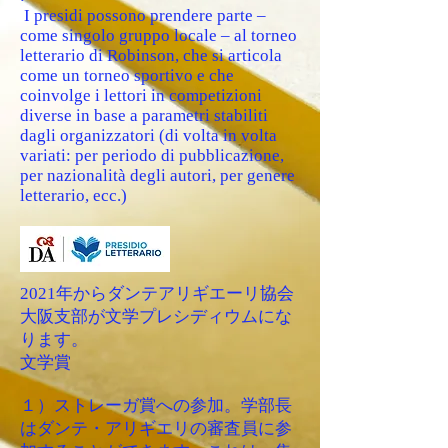
I presidi possono prendere parte –
come singolo gruppo locale – al torneo
letterario di Robinson, che si articola
come un torneo sportivo e che
coinvolge i lettori in competizioni
diverse in base a parametri stabiliti
dagli organizzatori (di volta in volta
variati: per periodo di pubblicazione,
per nazionalità degli autori, per genere
letterario, ecc.)
2021年からダンテアリギエーリ協会
大阪支部が文学プレシディウムにな
ります。
文学賞
１）ストレーガ賞への参加。学部長
はダンテ・アリギエリの審査員に参