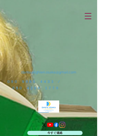
dante.alighieri.osaka@gmail.com
０９０ ９９８５ ４４３３ /
０９０ ４２９６ １７７９
今すぐ連絡