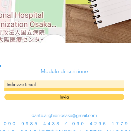
Modulo di iscrizione
Invia
dante.alighieri.osaka@gmail.com
０９０ ９９８５ ４４３３ / ０９０ ４２９６ １７７９