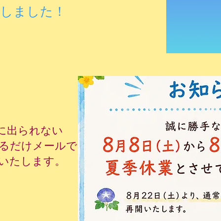
講しました！
話に出られない
るだけメールで
いたします。