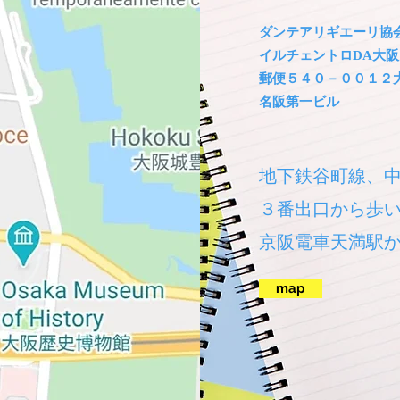
​ダンテアリギエーリ協
イルチェントロDA大阪
​​郵便５４０－００１
名阪第一ビル
地下鉄谷町線、
３番出口から歩
京阪電車天満駅か
map