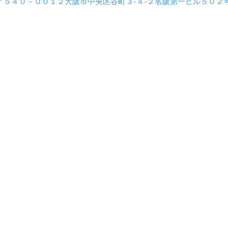
〒５４０－００１２大阪市中央区谷町３-４-２名阪第一ビル５０２