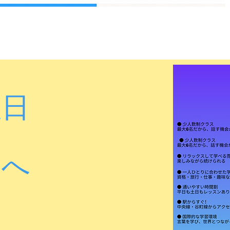
曜日
も
界へ