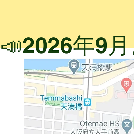
📣2026